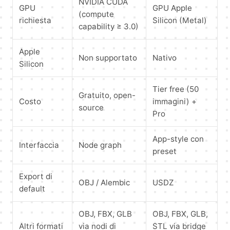
NVIDIA CUDA
GPU
GPU Apple
(compute
richiesta
Silicon (Metal)
capability ≥ 3.0)
Apple
Non supportato
Nativo
Silicon
Tier free (50
Gratuito, open-
Costo
immagini) +
source
Pro
App-style con
Interfaccia
Node graph
preset
Export di
OBJ / Alembic
USDZ
default
OBJ, FBX, GLB
OBJ, FBX, GLB,
Altri formati
via nodi di
STL via bridge