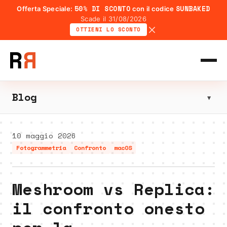
50% DI SCONTO
SUNBAKED
Offerta Speciale:
con il codice
Scade il 31/08/2026
OTTIENI LO SCONTO
Blog
▼
10 maggio 2026
Fotogrammetria
Confronto
macOS
Meshroom vs Replica:
il confronto onesto