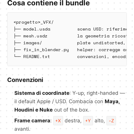
Cosa contiene il bundle
<progetto>_VFX/

├── model.usda          scena USD: riferiment
├── mesh.usdz           la geometria ricostrui
├── images/             plate undistorted, no
├── fix_in_blender.py   helper: corregge asse
└── README.txt          convenzioni, encodin
Convenzioni
Sistema di coordinate
: Y-up, right-handed —
il default Apple / USD. Combacia con
Maya,
Houdini e Nuke
out of the box.
+X
+Y
-Z
Frame camera
:
destra,
alto,
avanti.